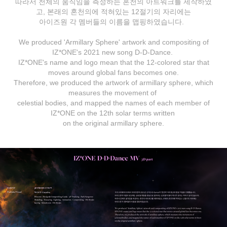
따라서 천체의 움직임을 측정하는 혼천의 아트워크를 제작하였
고, 본래의 혼천의에 적혀있는 12절기의 자리에는
아이즈원 각 멤버들의 이름을 맵핑하였습니다.
We produced 'Armillary Sphere' artwork and compositing of
IZ*ONE's 2021 new song D-D-Dance.
IZ*ONE's name and logo mean that the 12-colored star that
moves around global fans becomes one.
Therefore, we produced the artwork of armillary sphere, which
measures the movement of
celestial bodies, and mapped the names of each member of
IZ*ONE on the 12th solar terms written
on the original armillary sphere.