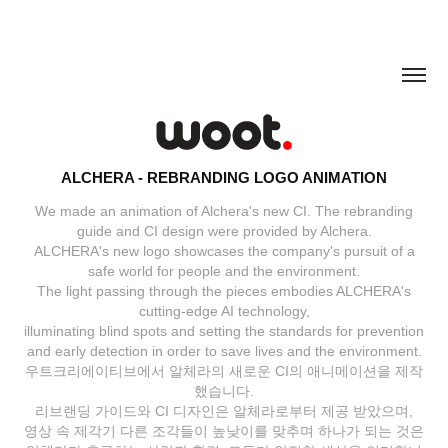
ALCHERA - REBRANDING LOGO ANIMATION
We made an animation of Alchera's new CI. The rebranding
guide and CI design were provided by Alchera.
ALCHERA's new logo showcases the company's pursuit of a
safe world for people and the environment.
The light passing through the pieces embodies ALCHERA's
cutting-edge AI technology,
illuminating blind spots and setting the standards for prevention
and early detection in order to save lives and the environment.
우트크리에이티브에서 알체라의 새로운 CI의 애니메이션을 제작
했습니다.
리브랜딩 가이드와 CI 디자인은 알체라로부터 제공 받았으며,
영상 속 제각기 다른 조각들이 높낮이를 맞추며 하나가 되는 것은