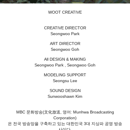
WOOT CREATIVE
CREATIVE DIRECTOR
Seongwoo Park
ART DIRECTOR
Seongwoo Goh
All DESIGN & MAKING
Seongwoo Park , Seongwoo Goh
MODELING SUPPORT
Seongsu Lee
SOUND DESIGN
Sunwooshawn Kim
MBC 문화방송(文化放送, 영어: Munhwa Broadcasting
Corporation)
은 전국 방송망을 구축하고 있는 대한민국 3대 지상파 공영 방송
사이다.